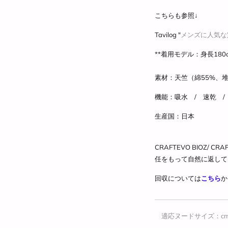
こちらも参照↓
Tavilog "
メンズに人気な定
**着用モデル：身長180c
素材：天竺（綿55%、
機能：吸水 / 速乾 /
生産国：日本
CRAFTEVO BIOZ/
CRAF
任をもって自然に返して
回収については
こちら
か
適応ヌードサイズ：c