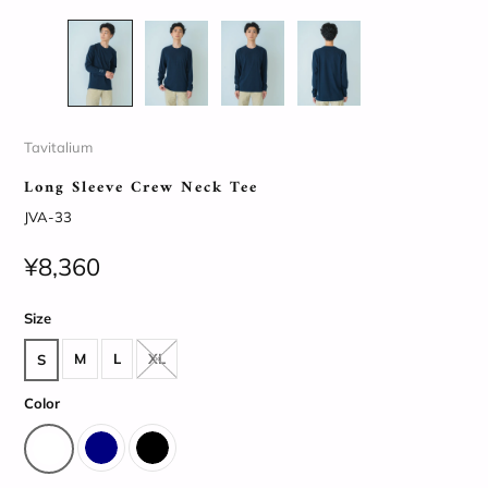
Tavitalium
Long Sleeve Crew Neck Tee
JVA-33
¥8,360
Size
M
L
XL
S
Color