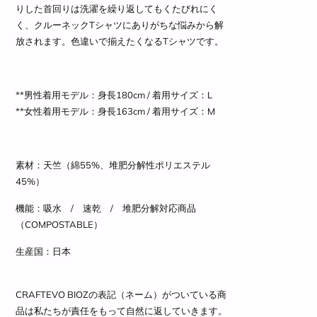
りした首回りは洗濯を繰り返してもくたびれにく
く、クルーネックTシャツにありがちな悩みから解
放されます。色違いで揃えたくなるTシャツです。
**男性着用モデル：身長180cm / 着用サイズ
：L
**女性着用モデル：身長163cm / 着用サイズ
：M
素材：天竺（綿55%、堆肥分解性ポリエステル
45%）
機能：吸水 / 速乾 / 堆肥分解対応商品
（COMPOSTABLE）
生産国：日本
CRAFTEVO BIOZの表記（ネーム）がついている商
品は私たちが責任をもって自然に返していきます。