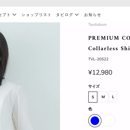
セプト
ショップリスト
タビログ
お知らせ
Tavitalium
PREMIUM COT
Collarless Sh
TVL-20S22
¥12,980
サイズ
M
L
S
色