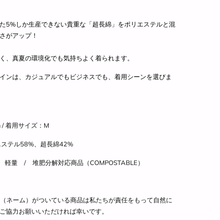
た5%しか生産できない貴重な
「超長綿」を
ポリエステルと混
さがアップ！
く、真夏の環境化でも気持ちよく着られます。
インは、カジュアルでもビジネスでも、着用シーンを選びま
 / 着用サイズ
：M
ステル58%、超長綿42%
/ 軽量
/
堆肥分解対応商品（COMPOSTABLE）
Eの表記（ネーム）がついている商品は私たちが責任をもって自然に
ご協力お願いいただければ幸いです。