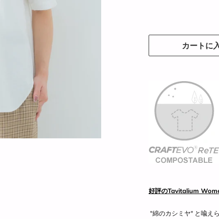
カートに
好評のTavitalium Wo
"綿のカシミヤ" と喩