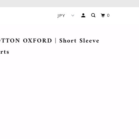
0
TON OXFORD | Short Sleeve
irts