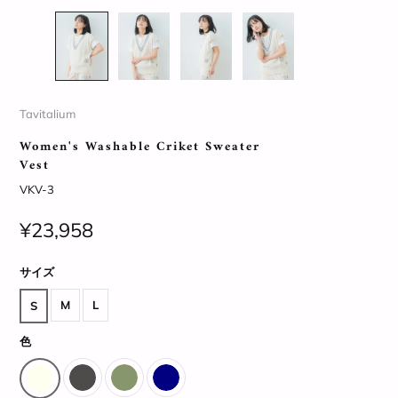
Tavitalium
Women's Washable Criket Sweater
Vest
VKV-3
¥23,958
サイズ
M
L
S
色