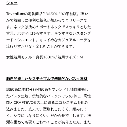
シャツ
Tavitaliumの定番商品”
"BASQUE"
の半袖版。爽や
かで着回しに便利な新色が加わって再リリースで
す。ネックは浅めのボートネックでスッキリとした
首元。ボディはゆるすぎず、キツすぎないスタンダ
ード・シルエット。キレイめなカジュアルコーデを
流行りすたりなく楽しむことができます。
女性着用モデル：
身長160cm / 着用サイズ
：M
独自開発したサステナブルで機能的なバスク素材
綿50%に堆肥分解性50%をブレンドし独自開発し
たバスク生地。伝統的なバスクシャツの中に、高性
能とCRAFTEVO®の土に還るエコシステムを組み
込みました。丈夫で、型崩れしにくく、縮みにく
く、シワにもなりにくい。だから長持ちします。洗
濯を重ねても硬くごわつくことがありません。また