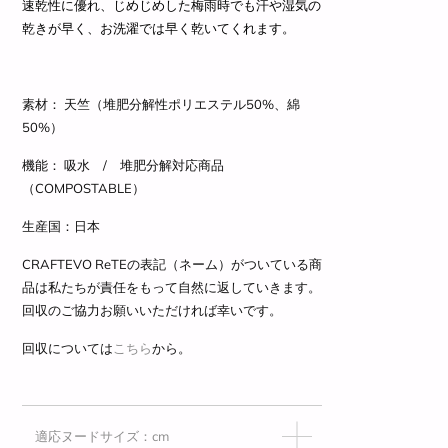
速乾性に優れ、じめじめした梅雨時でも汗や湿気の
乾きが早く、お洗濯では早く乾いてくれます。
素材： 天竺（
堆肥分解性ポリエステル50%、綿
50%）
機能： 吸水 / 堆肥分解対応商品
（COMPOSTABLE）
生産国：日本
CRAFTEVO ReTEの表記（ネーム）がついている商
品は私たちが責任をもって自然に返していきます。
回収のご協力お願いいただければ幸いです。
回収については
こちら
から。
適応ヌードサイズ：cm