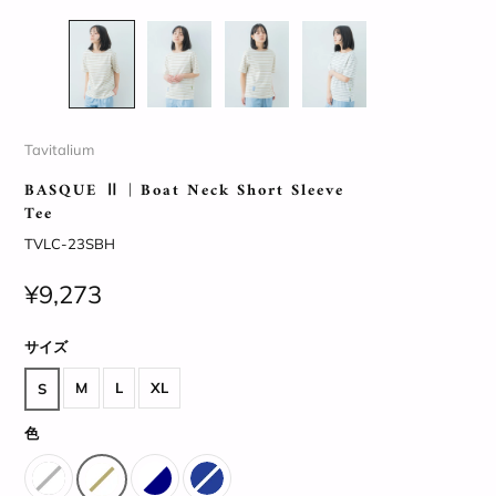
Tavitalium
BASQUE Ⅱ | Boat Neck Short Sleeve
Tee
TVLC-23SBH
¥9,273
サイズ
M
L
XL
S
色