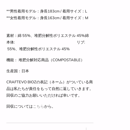
**男性着用モデル：身長183cm / 着用サイズ
：L
**女性着用モデル：
身長163cm / 着用サイズ
：M
素材：
綿
55%、
堆肥分解性ポリエステル
45%
綿
本体:
リブ:
55%、
堆肥分解性ポリエステル
45%
機能： 堆肥分解対応商品（COMPOSTABLE）
生産国：日本
CRAFTEVO BIOZの表記（ネーム）がついている商
品は私たちが責任をもって自然に返していきます。
回収のご協力お願いいただければ幸いです。
回収については
こちら
から。