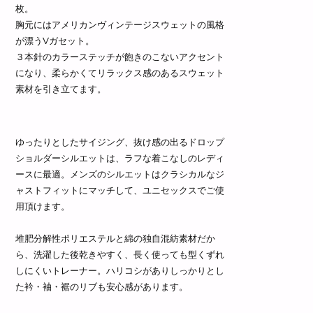
枚。
胸元にはアメリカンヴィンテージスウェットの風格
が漂うVガセット。
３本針のカラーステッチが飽きのこないアクセント
になり、柔らかくてリラックス感のあるスウェット
素材を引き立てます。
ゆったりとしたサイジング、抜け感の出るドロップ
ショルダーシルエットは、ラフな着こなしのレディ
ースに最適。メンズのシルエットはクラシカルなジ
ャストフィットにマッチして、ユニセックスでご使
用頂けます。
堆肥分解性ポリエステルと綿の独自混紡素材だか
ら、洗濯した後乾きやすく、長く使っても型くずれ
しにくいトレーナー。ハリコシがありしっかりとし
た衿・袖・裾のリブも安心感があります。