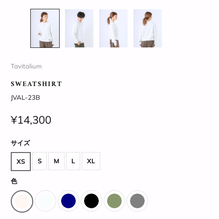
Tavitalium
SWEATSHIRT
JVAL-23B
¥14,300
サイズ
S
M
L
XL
XS
色