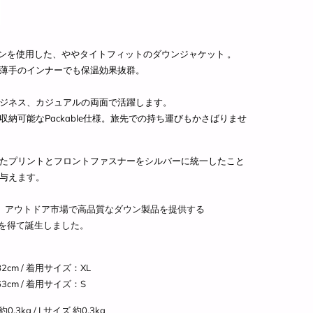
ウンを使用した、ややタイトフィットのダウンジャケット 。
薄手のインナーでも保温効果抜群。
ジネス、カジュアルの両面で活躍します。
納可能なPackable仕様。旅先での持ち運びもかさばりませ
たプリントとフロントファスナーをシルバーに統一したこと
与えます。
。アウトドア市場で高品質なダウン製品を提供する
を得て誕生しました。
cm / 着用サイズ
：XL
3cm / 着用サイズ
：S
3kg / Lサイズ 約0.3kg