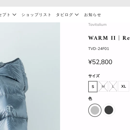
セプト
ショップリスト
タビログ
お知らせ
Tavitalium
WARM II | Re
TVD-24F01
¥52,800
サイズ
M
L
XL
S
色