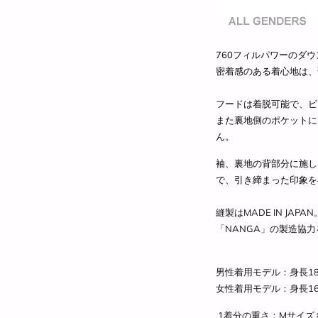
760フィルパワーのダ
密着感のある着心地は、
フードは着脱可能で、ビ
また裏地側のポケットに収
ん。
袖、裏地の背部分に施し
で、引き締まった印象を
縫製はMADE IN JAPAN
「
NANGA
」の製造協力
男性着用モデル：身長182
女性着用モデル：
身長16
1着分の重さ：Mサイズ 約0.