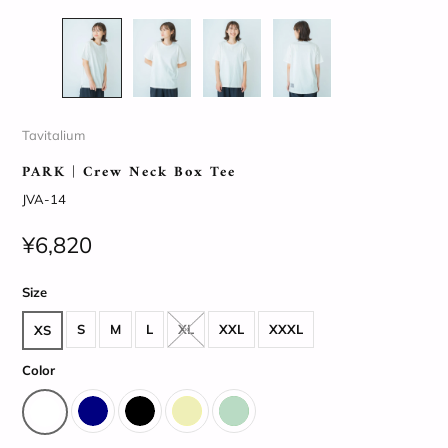
Tavitalium
PARK | Crew Neck Box Tee
JVA-14
¥6,820
Size
S
M
L
XL
XXL
XXXL
XS
Color