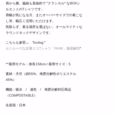
肩から腕、脇線も直線的で "クラシカル" な
BOXシ
ルエットのTシャツです。
肩幅が気になる方、またオーバーサイズでの着こな
し等、幅広く活用いただけます。
気取らず、着る場所を選ばない、オールマイティな
ラウンドネックデザインです。
こちらも参照→ Tavilog "
セミルーズな定番エコTシャツ「PARK」徹底解剖
"
**着用モデル：身長158cm / 着用サイズ
：S
素材：天竺（綿55%、堆肥分解性ポリエステル
45%）
機能：吸水 / 速乾 / 堆肥分解対応商品
（COMPOSTABLE）
生産国：日本